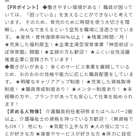
【PRポイント】
◆働きやすい環境がある！ 職員が困って
いては、「困っている」を支えることができないと考えて
います。 そのため、育児のために時間を使う大切さを理
解し、みんなで支えるという空気を職場に浸透させていま
す。 ★産休・育休復帰率90%以上！ ★残業2時間／月！
★充実した福利厚生！★企業主導型保育事業「神宮前ぽっ
ぽ保育園」開園！★主婦の方も歓迎！ ★ふくい女性活躍
推進企業に登録されています！
◆働きがいがある！ 多くのサービス事業を展開している
ため、おのおのの性格や能力に応じた職員配置をしていま
す。 ★明確なキャリアアップ制度！ ★充実した資格取得
制度！ ★職員育成制度あり！ ★メンター制度あり！ ★未
経験の方や、ブランクがあっても安心して仕事を始められ
ます！
【求める人物像】
介護職員初任者研修またはヘルパー2級
以上、介護福祉士の資格を持っている方歓迎！（無資格で
もOK！） 他にも… ★気配り上手な方 ★人の役に立つこ
とが好きな方 ★接客やサービスが好きな方 ★体力に自信