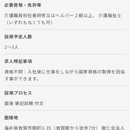
必要資格・免許等
介護職員初任者研修又はヘルパー２級以上、 介護福祉士
（いずれもなくても可）
採用予定人数
2～3人
求人特記事項
資格不問：入社後に仕事をしながら国家資格の取得を目指
す事ができます。
採用プロセス
面接 筆記試験 作文
面接地
福井県敦賀市開町3-35（敦賀駅から徒歩7分） 敬仁会法人