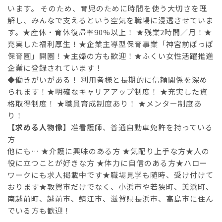
います。 そのため、育児のために時間を使う大切さを理
解し、みんなで支えるという空気を職場に浸透させていま
す。★産休・育休復帰率90%以上！ ★残業2時間／月！★
充実した福利厚生！★企業主導型保育事業「神宮前ぽっぽ
保育園」開園！★主婦の方も歓迎！★ふくい女性活躍推進
企業に登録されています！
◆働きがいがある！ 利用者様と長期的に信頼関係を深め
られます！★明確なキャリアアップ制度！ ★充実した資
格取得制度！ ★職員育成制度あり！ ★メンター制度あ
り！
【求める人物像】
准看護師、普通自動車免許を持っている
方
他にも… ★介護に興味のある方 ★気配り上手な方★人の
役に立つことが好きな方 ★体力に自信のある方★ハロー
ワークにも求人掲載中です★職場見学も随時、受け付けて
おります★敦賀市だけでなく、小浜市や若狭町、美浜町、
南越前町、越前市、鯖江市、滋賀県長浜市、高島市に住ん
でいる方も歓迎！