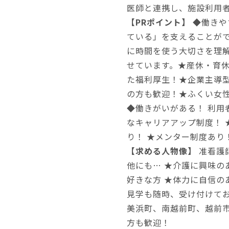
医師と連携し、施設利用
【PRポイント】
◆働きや
ている」を支えることがで
に時間を使う大切さを理
せています。★産休・育休
た福利厚生！★企業主導
の方も歓迎！★ふくい女
◆働きがいがある！ 利用
なキャリアアップ制度！ 
り！ ★メンター制度あり
【求める人物像】
准看護
他にも… ★介護に興味の
好きな方 ★体力に自信の
見学も随時、受け付けて
美浜町、南越前町、越前
方も歓迎！