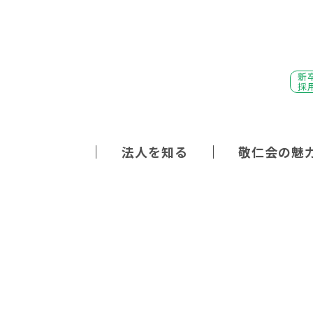
新
採
法人を知る
敬仁会の魅