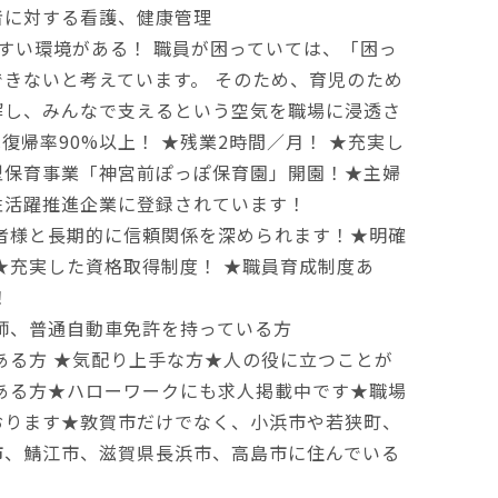
者に対する看護、健康管理
すい環境がある！ 職員が困っていては、「困っ
きないと考えています。 そのため、育児のため
解し、みんなで支えるという空気を職場に浸透さ
復帰率90%以上！ ★残業2時間／月！ ★充実し
型保育事業「神宮前ぽっぽ保育園」開園！★主婦
性活躍推進企業に登録されています！
者様と長期的に信頼関係を深められます！★明確
★充実した資格取得制度！ ★職員育成制度あ
！
師、普通自動車免許を持っている方
ある方 ★気配り上手な方★人の役に立つことが
ある方★ハローワークにも求人掲載中です★職場
おります★敦賀市だけでなく、小浜市や若狭町、
市、鯖江市、滋賀県長浜市、高島市に住んでいる