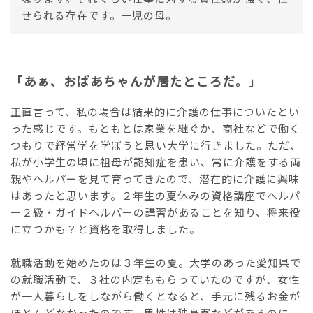
せられる存在です。一児の母。
「あぁ、おばあちゃんが居たところだ。」
正直言って、私の場合は結果的に介護の仕事についたとい
った感じです。もともとは家業を継ぐか、商社などで働く
つもりで経営学を学ぼうと思い大学に行きました。ただ、
私が小学生の頃に祖母が認知症を患い、常に介護をする両
親やヘルパーを見て育ってきたので、潜在的に介護に興味
はあったと思います。２年生の夏休みの資格講座でヘルパ
ー２級・ガイドヘルパーの講習があることを知り、将来役
に立つかも？と資格を取得しました。
就職活動を始めたのは３年生の夏。大学のあった愛知県で
の就職活動で、３社の内定ももらっていたのですが、女性
が一人暮らしをしながら働くとなると、手元に残るお金が
ほとんどなかったのです。男性は独身寮などがあるのに、